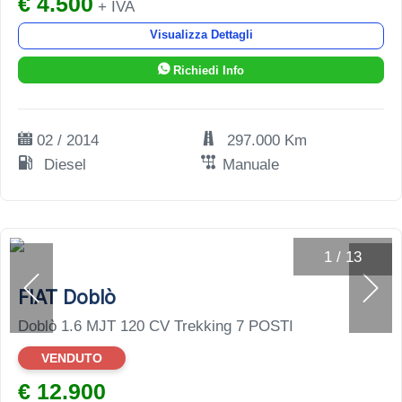
€ 4.500
+ IVA
Visualizza Dettagli
Richiedi Info
02 / 2014
297.000 Km
Diesel
Manuale
1
/
13
FIAT Doblò
Doblò 1.6 MJT 120 CV Trekking 7 POSTI
VENDUTO
€ 12.900