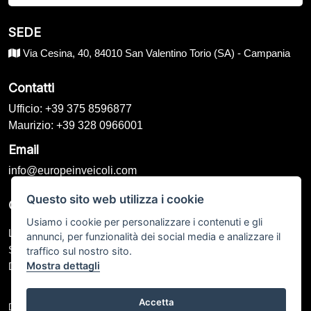
SEDE
Via Cesina, 40, 84010 San Valentino Torio (SA) - Campania
Contatti
Ufficio: +39 375 8596877
Maurizio: +39 328 0966001
Email
info@europeinveicoli.com
Questo sito web utilizza i cookie
Orari di Apertura
Usiamo i cookie per personalizzare i contenuti e gli
Lunedì – Venerdì: 09:00 - 13:00 / 15:00 - 19:00
annunci, per funzionalità dei social media e analizzare il
Sabato: 09:00 - 12:00 / Chiuso
traffico sul nostro sito.
Mostra dettagli
Domenica: Su appuntamento
Accetta
DE VIVO EUROPEIN VEICOLI SRL P.IVA: IT 05388340654