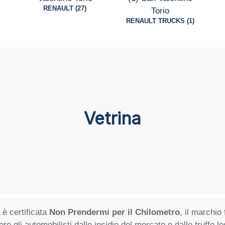
RENAULT (27)
RENAULT TRUCKS (1)
Vetrina
 è certificata
Non Prendermi per il Chilometro
, il marchio
ere gli automobilisti dalle insidie del mercato e dalle truffe 