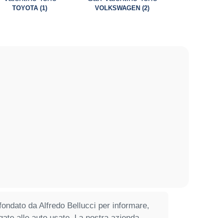
TOYOTA (1)
VOLKSWAGEN (2)
 fondato da Alfredo Bellucci per informare,
legate alle auto usate. La nostra azienda