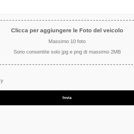
Clicca per aggiungere le Foto del veicolo
Massimo 10 foto
Sono consentite solo jpg e png di massimo 2MB
cy
Invia