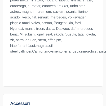
porter maxi, h1, h100, movano, lupetto, transit, stralis,
eurocargo, eurostar, eurotech, trakker, turbo star,
actros, magnum, premium, saviem, scania, fiorino,
scudo, iveco, fiat, renault, mercedes, volkswagen,
piaggio maxi, volvo, nissan, Peugeot, kia, ford,
Hyundai, man, citroen, dacia, Daewoo, daf, mercedes-
benz, Mitsubishi, opel, seat, skoda, Suzuki, tata, toyota,
zk, astra, gru, dn, stern, effer, pm,
hiab,ferrari,fassi,magirus,oil
steel,palfinger,Camion,movimento,terra,ruspa,rimorchi,stralis,
Accessori