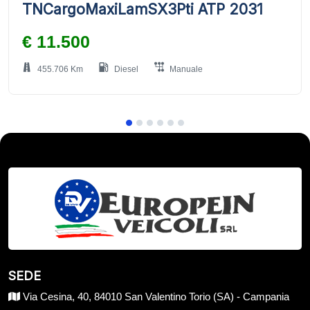
TNCargoMaxiLamSX3Pti ATP 2031
€ 11.500
455.706 Km
Diesel
Manuale
SEDE
Via Cesina, 40, 84010 San Valentino Torio (SA) - Campania