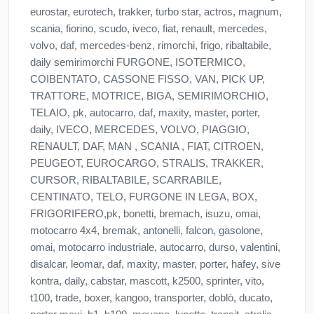
eurostar, eurotech, trakker, turbo star, actros, magnum,
scania, fiorino, scudo, iveco, fiat, renault, mercedes,
volvo, daf, mercedes-benz, rimorchi, frigo, ribaltabile,
daily semirimorchi FURGONE, ISOTERMICO,
COIBENTATO, CASSONE FISSO, VAN, PICK UP,
TRATTORE, MOTRICE, BIGA, SEMIRIMORCHIO,
TELAIO, pk, autocarro, daf, maxity, master, porter,
daily, IVECO, MERCEDES, VOLVO, PIAGGIO,
RENAULT, DAF, MAN , SCANIA , FIAT, CITROEN,
PEUGEOT, EUROCARGO, STRALIS, TRAKKER,
CURSOR, RIBALTABILE, SCARRABILE,
CENTINATO, TELO, FURGONE IN LEGA, BOX,
FRIGORIFERO,pk, bonetti, bremach, isuzu, omai,
motocarro 4x4, bremak, antonelli, falcon, gasolone,
omai, motocarro industriale, autocarro, durso, valentini,
disalcar, leomar, daf, maxity, master, porter, hafey, sive
kontra, daily, cabstar, mascott, k2500, sprinter, vito,
t100, trade, boxer, kangoo, transporter, doblò, ducato,