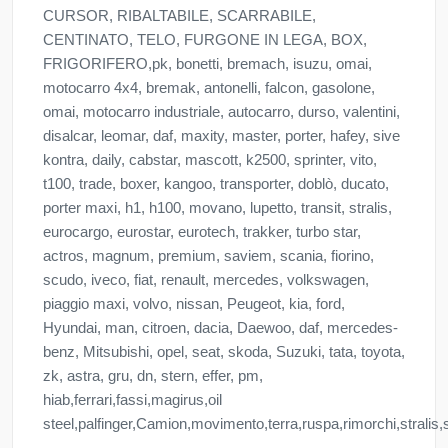
CURSOR, RIBALTABILE, SCARRABILE,
CENTINATO, TELO, FURGONE IN LEGA, BOX,
FRIGORIFERO,pk, bonetti, bremach, isuzu, omai,
motocarro 4x4, bremak, antonelli, falcon, gasolone,
omai, motocarro industriale, autocarro, durso, valentini,
disalcar, leomar, daf, maxity, master, porter, hafey, sive
kontra, daily, cabstar, mascott, k2500, sprinter, vito,
t100, trade, boxer, kangoo, transporter, doblò, ducato,
porter maxi, h1, h100, movano, lupetto, transit, stralis,
eurocargo, eurostar, eurotech, trakker, turbo star,
actros, magnum, premium, saviem, scania, fiorino,
scudo, iveco, fiat, renault, mercedes, volkswagen,
piaggio maxi, volvo, nissan, Peugeot, kia, ford,
Hyundai, man, citroen, dacia, Daewoo, daf, mercedes-
benz, Mitsubishi, opel, seat, skoda, Suzuki, tata, toyota,
zk, astra, gru, dn, stern, effer, pm,
hiab,ferrari,fassi,magirus,oil
steel,palfinger,Camion,movimento,terra,ruspa,rimorchi,stralis,