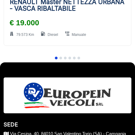
RENAULT Master NETTEZZA URBANA
- VASCA RIBALTABILE
€ 19.000
79.573 Km
Diesel
Manuale
SEDE
Via Cesina, 40, 84010 San Valentino Torio (SA) - Campania