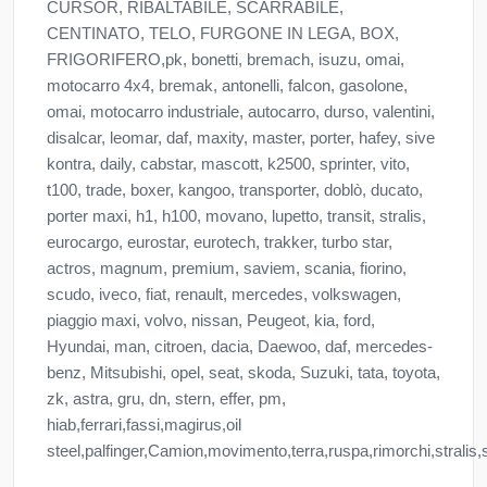
CURSOR, RIBALTABILE, SCARRABILE,
CENTINATO, TELO, FURGONE IN LEGA, BOX,
FRIGORIFERO,pk, bonetti, bremach, isuzu, omai,
motocarro 4x4, bremak, antonelli, falcon, gasolone,
omai, motocarro industriale, autocarro, durso, valentini,
disalcar, leomar, daf, maxity, master, porter, hafey, sive
kontra, daily, cabstar, mascott, k2500, sprinter, vito,
t100, trade, boxer, kangoo, transporter, doblò, ducato,
porter maxi, h1, h100, movano, lupetto, transit, stralis,
eurocargo, eurostar, eurotech, trakker, turbo star,
actros, magnum, premium, saviem, scania, fiorino,
scudo, iveco, fiat, renault, mercedes, volkswagen,
piaggio maxi, volvo, nissan, Peugeot, kia, ford,
Hyundai, man, citroen, dacia, Daewoo, daf, mercedes-
benz, Mitsubishi, opel, seat, skoda, Suzuki, tata, toyota,
zk, astra, gru, dn, stern, effer, pm,
hiab,ferrari,fassi,magirus,oil
steel,palfinger,Camion,movimento,terra,ruspa,rimorchi,stralis,