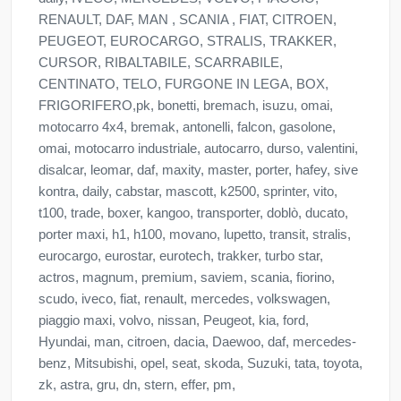
RENAULT, DAF, MAN , SCANIA , FIAT, CITROEN,
PEUGEOT, EUROCARGO, STRALIS, TRAKKER,
CURSOR, RIBALTABILE, SCARRABILE,
CENTINATO, TELO, FURGONE IN LEGA, BOX,
FRIGORIFERO,pk, bonetti, bremach, isuzu, omai,
motocarro 4x4, bremak, antonelli, falcon, gasolone,
omai, motocarro industriale, autocarro, durso, valentini,
disalcar, leomar, daf, maxity, master, porter, hafey, sive
kontra, daily, cabstar, mascott, k2500, sprinter, vito,
t100, trade, boxer, kangoo, transporter, doblò, ducato,
porter maxi, h1, h100, movano, lupetto, transit, stralis,
eurocargo, eurostar, eurotech, trakker, turbo star,
actros, magnum, premium, saviem, scania, fiorino,
scudo, iveco, fiat, renault, mercedes, volkswagen,
piaggio maxi, volvo, nissan, Peugeot, kia, ford,
Hyundai, man, citroen, dacia, Daewoo, daf, mercedes-
benz, Mitsubishi, opel, seat, skoda, Suzuki, tata, toyota,
zk, astra, gru, dn, stern, effer, pm,