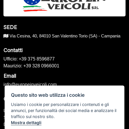
SEDE
Via Cesina, 40, 84010 San Valentino Torio (SA) - Campania
Contatti
Ufficio: +39 375 8596877
Maurizio: +39 328 0966001
Email
info@europeinveicoli.com
Questo sito web utilizza i cookie
Orari di Apertura
Usiamo i cookie per personalizzare i contenuti e gli
annunci, per funzionalità dei social media e analizzare il
Lunedì – Venerdì: 09:00 - 13:00 / 15:00 - 19:00
traffico sul nostro sito.
Sabato: 09:00 - 12:00 / Chiuso
Mostra dettagli
Domenica: Su appuntamento