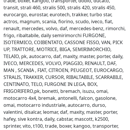
trade, boxer, kangoo, transporter, doblò, ducato,
transit, strali 460, stralis 500, stralis 420, stralis 450,
eurocargo, eurostar, eurotech, trakker, turbo star,
actros, magnum, scania, fiorino, scudo, iveco, fiat,
renault, mercedes, volvo, daf, mercedes-benz, rimorchi,
frigo, ribaltabile, daily semirimorchi FURGONE,
ISOTERMICO, COIBENTATO, CASSONE FISSO, VAN, PICK
UP, TRATTORE, MOTRICE, BIGA, SEMIRIMORCHIO,
TELAIO, pk, autocarro, daf, maxity, master, porter, daily,
IVECO, MERCEDES, VOLVO, PIAGGIO, RENAULT, DAF,
MAN , SCANIA , FIAT, CITROEN, PEUGEOT, EUROCARGO,
STRALIS, TRAKKER, CURSOR, RIBALTABILE, SCARRABILE,
CENTINATO, TELO, FURGONE IN LEGA, BOX,
FRIGORIFERO,pk, bonetti, bremach, isuzu, omai,
motocarro 4x4, bremak, antonelli, falcon, gasolone,
omai, motocarro industriale, autocarro, durso,
valentini, disalcar, leomar, daf, maxity, master, porter,
hafey, sive kontra, daily, cabstar, mascott, k2500,
sprinter, vito, t100, trade, boxer, kangoo, transporter,